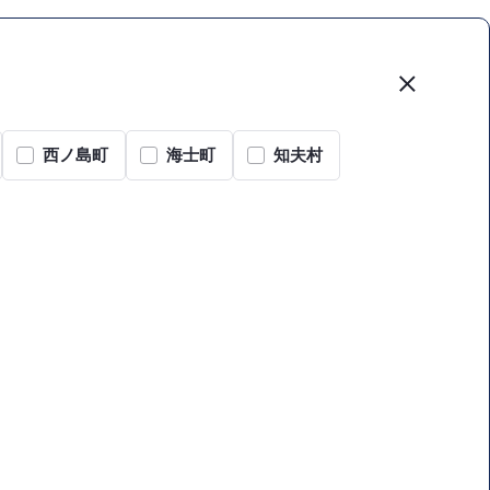
西ノ島町
海士町
知夫村