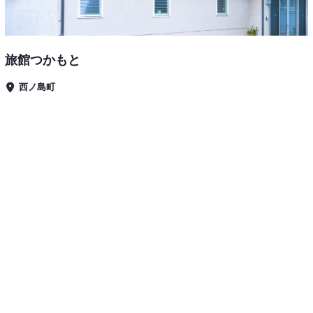
旅館つかもと
西ノ島町