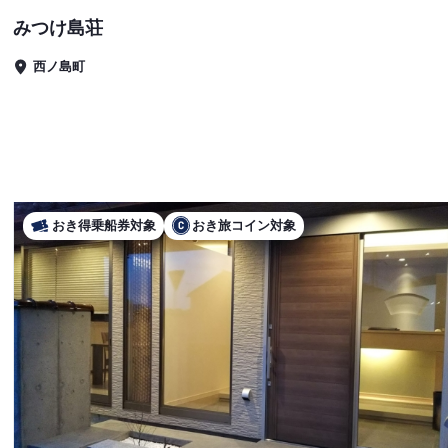
みつけ島荘
西ノ島町
おき得乗船券対象
おき旅コイン対象