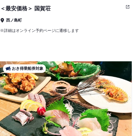
＜最安価格＞ 国賀荘
西ノ島町
※詳細はオンライン予約ページに遷移します
おき得乗船券対象