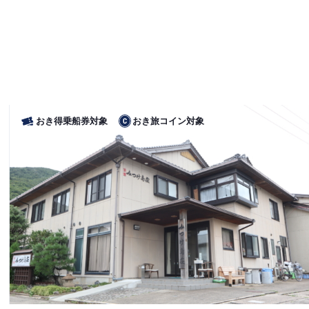
おき得乗船券対象
おき旅コイン対象