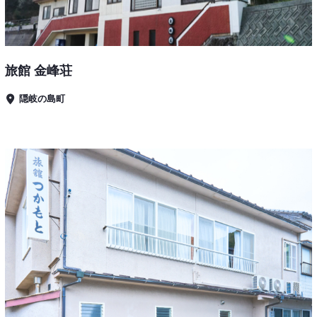
旅館 金峰荘
隠岐の島町