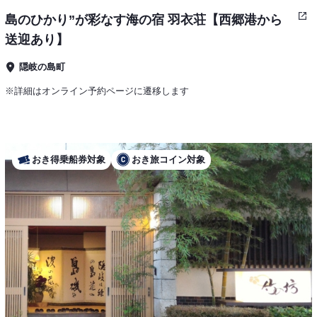
島のひかり”が彩なす海の宿 羽衣荘【西郷港から
送迎あり】
隠岐の島町
※詳細はオンライン予約ページに遷移します
おき得乗船券対象
おき旅コイン対象