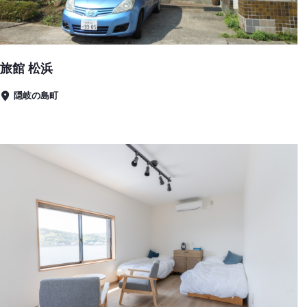
旅館 松浜
隠岐の島町