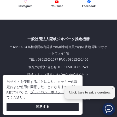
Instagram
YouTube
Facebook
一般社団法人隠岐ジオパーク推進機構
〒685-0013 島根県隠岐郡隠岐の島町中町目貫の四61番地 隠岐ジオゲ
ートウェイ1階
TEL：08512-2-1577 FAX：08512-2-1406
観光のお問い合わせ TEL：050-3172-1521
隠岐ユネスコ世界ジオパーク 公式サイト
当サイトを使用することにより、クッキーの設
リンク集
プライバシーポリシー
定および使用に同意したことになります。 詳
×
細については、
プライバシーポリシー
を参照し
Click here to ask a question.
てください。
©2023 Oki Islands Geopark Management Bureau
同意する