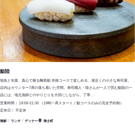
鮨陸
地魚と旬菜、真心で握る離島鮨 本格コースで楽しめる、港近くの小さな寿司屋。
店内はカウンター7席の落ち着いた空間。寿司職人・陸さんが一人で営む鮨陸の一
品には、地元漁師とのやりとりを大切にしながら、丁寧…
営業時間
19:00-21:30 （19時一斉スタート／鮨コースのみの完全予約制）
定休日
不定休
海鮮
ランチ
ディナー
海士町