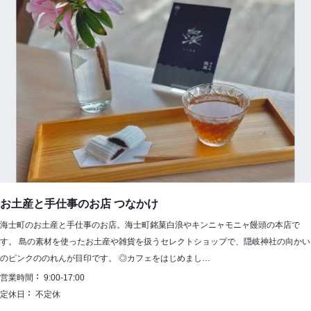
お土産と手仕事のお店 つなかけ
海士町のお土産と手仕事のお店。海士町銘菓白浪やキンニャモニャ饅頭の本店で
す。 島の素材を使ったお土産や雑貨を扱うセレクトショップで、隠岐神社の向かい
のピンクののれんが目印です。 ◎カフェをはじめまし…
営業時間
9:00-17:00
定休日
不定休