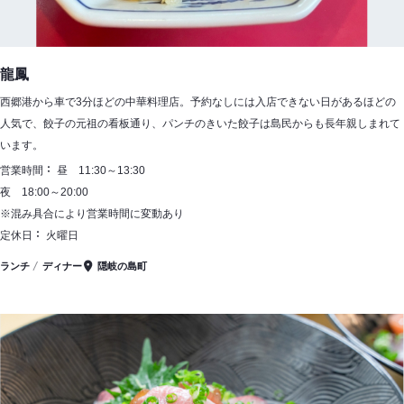
龍鳳
西郷港から車で3分ほどの中華料理店。予約なしには入店できない日があるほどの
人気で、餃子の元祖の看板通り、パンチのきいた餃子は島民からも長年親しまれて
います。
営業時間
昼 11:30～13:30
夜 18:00～20:00
※混み具合により営業時間に変動あり
定休日
火曜日
ランチ
ディナー
隠岐の島町