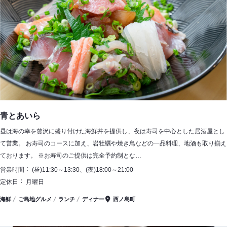
青とあいら
昼は海の幸を贅沢に盛り付けた海鮮丼を提供し、夜は寿司を中心とした居酒屋とし
て営業。 お寿司のコースに加え、岩牡蠣や焼き鳥などの一品料理、地酒も取り揃え
ております。 ※お寿司のご提供は完全予約制とな…
営業時間
(昼)11:30～13:30、(夜)18:00～21:00
定休日
月曜日
海鮮
ご島地グルメ
ランチ
ディナー
西ノ島町