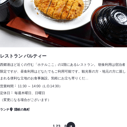
レストラン パルティー
西郷港ほど近くの佇む「ホテルここ」の1階にあるレストラン。 朝食利用は宿泊者
限定ですが、昼食利用はどなたでもご利用可能です。観光客の方・地元の方に親し
まれる便利な立地のお食事施設。気軽にお立ち寄りくだ…
営業時間
11:30 ～ 14:00（L.O.14:30）
定休日
毎週木曜日、日曜日
（変更になる場合がございます）
ランチ
隠岐の島町
1
2
3
…
8