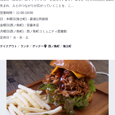
生まれ、人とのつながりが広がっていくことを、こ…
営業時間
11:00-19:00
日・木曜日(海士町)：菱浦公民館前
金曜日(西ノ島町)：安藤本店
月曜日(西ノ島町)：西ノ島町コミュニティ図書館
定休日
火・水・土
テイクアウト
ランチ
ディナー
西ノ島町
海士町