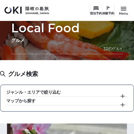
このページの本文へ
Menu
宿泊予約
体験予約
Local Food
グルメ
TOP
グルメ
グルメ検索
ジャンル・エリアで絞り込む
マップから探す