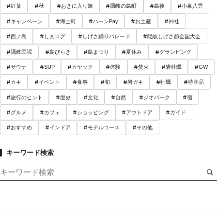
#
#
#
#
#
#
紅葉
秋
おきに入り旅
隠岐の島町
島後
小泉八雲
#
#
#
#
#
キャンペーン
海士町
ハーンPay
お土産
神社
#
#
#
#
西ノ島
しまログ
しげさ踊りパレード
隠岐しげさ節全国大会
#
#
#
#
#
隠岐民謡
島びらき
島まつり
夏休み
グランピング
#
#
#
#
#
#
#
サウナ
SUP
カヤック
体験
焚火
岩牡蠣
GW
#
#
#
#
#
#
#
カキ
イベント
食事
旬
岩ガキ
牡蠣
特産品
#
#
#
#
#
#
旅行のヒント
歴史
文化
自然
ジオパーク
宿
#
#
#
#
#
グルメ
カフェ
ショッピング
アウトドア
ガイド
#
#
#
#
おすすめ
インドア
モデルコース
その他
キーワード検索