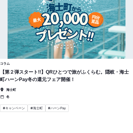
コラム
【第２弾スタート!!】QRひとつで旅がふくらむ。隠岐・海士
町ハーンPay冬の還元フェア開催！
海士町
冬
#
#
#
キャンペーン
海士町
ハーンPay