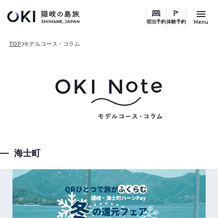
このページの本文へ
キ
ー
Menu
宿泊予約
体験予約
ワ
TOP
モデルコース・コラム
ー
ド
検
索
海士町