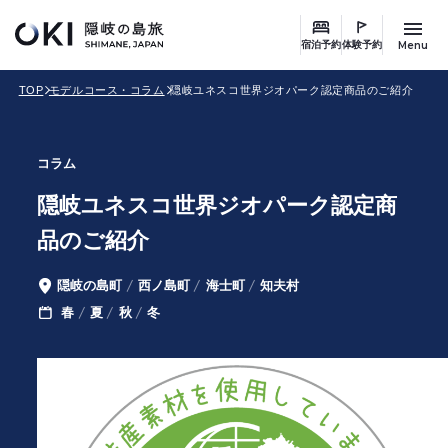
このページの本文へ
キ
ー
Menu
宿泊予約
体験予約
ワ
TOP
モデルコース・コラム
隠岐ユネスコ世界ジオパーク認定商品のご紹介
ー
ド
検
コラム
索
隠岐ユネスコ世界ジオパーク認定商
品のご紹介
隠岐の島町
西ノ島町
海士町
知夫村
エ
春
夏
秋
冬
季
リ
節
ア