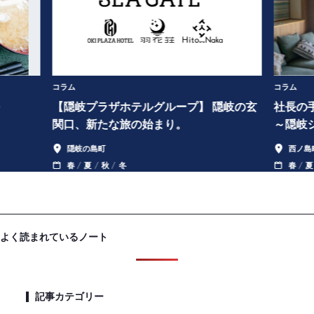
コラム
コラム
～
【隠岐プラザホテルグループ】 隠岐の玄
社長の
関口、新たな旅の始まり。
～隠岐
隠岐の島町
西ノ島
春
夏
秋
冬
春
夏
よく読まれているノート
記事カテゴリー