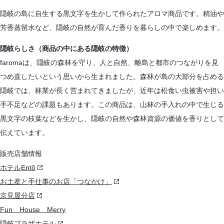
隠岐の島に自生する黒文字を生かして作られたアロマ商品です。精油や
芳香蒸留水など、隠岐の自然が育んだ香りを暮らしの中で楽しめます。
隠岐らしさ（商品の中にある隠岐の特徴）
faromaは、隠岐の森林を守り、人と自然、離島と都市のつながりを見
つめ直したいという思いから生まれました。森林が島の大部分を占める
隠岐では、林業が長く営まれてきましたが、近年は松食い虫被害や担い
手不足などの課題もあります。この商品は、山林の手入れの中で生じる
黒文字の枝葉などを生かし、隠岐の自然や森林資源の価値を香りとして
伝えています。
販売店舗情報
ホテルEntô
お土産と手仕事のお店「つなかけ」
京見屋分店
Fun House Merry
隠岐プラザホテル