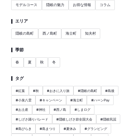
モデルコース
隠岐の魅力
お得な情報
コラム
エリア
隠岐の島町
西ノ島町
海士町
知夫村
季節
春
夏
秋
冬
タグ
#
#
#
#
#
紅葉
秋
おきに入り旅
隠岐の島町
島後
#
#
#
#
小泉八雲
キャンペーン
海士町
ハーンPay
#
#
#
#
お土産
神社
西ノ島
しまログ
#
#
#
しげさ踊りパレード
隠岐しげさ節全国大会
隠岐民謡
#
#
#
#
島びらき
島まつり
夏休み
グランピング