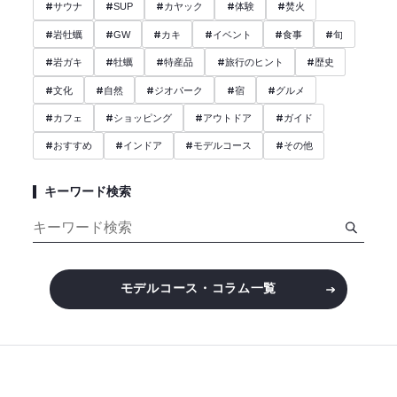
#
#
#
#
#
サウナ
SUP
カヤック
体験
焚火
#
#
#
#
#
#
岩牡蠣
GW
カキ
イベント
食事
旬
#
#
#
#
#
岩ガキ
牡蠣
特産品
旅行のヒント
歴史
#
#
#
#
#
文化
自然
ジオパーク
宿
グルメ
#
#
#
#
カフェ
ショッピング
アウトドア
ガイド
#
#
#
#
おすすめ
インドア
モデルコース
その他
キーワード検索
モデルコース・コラム一覧