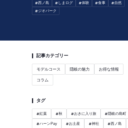
#
西ノ島
#
しまログ
#
体験
#
食事
#
自然
#
ジオパーク
記事カテゴリー
モデルコース
隠岐の魅力
お得な情報
コラム
タグ
#
紅葉
#
秋
#
おきに入り旅
#
隠岐の島町
#
ハーンPay
#
お土産
#
神社
#
西ノ島