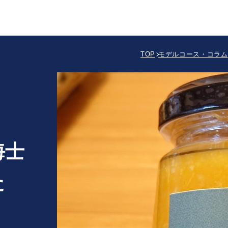
TOP
モデルコース・コラム
海士
た
」