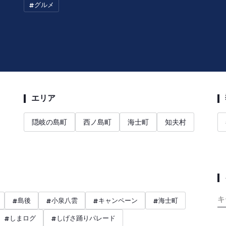
#
グルメ
エリア
隠岐の島町
西ノ島町
海士町
知夫村
#
島後
#
小泉八雲
#
キャンペーン
#
海士町
#
しまログ
#
しげさ踊りパレード