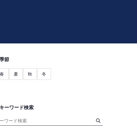
季節
春
夏
秋
冬
キーワード検索