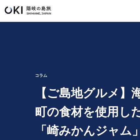
このページの本文へ
キ
ー
ワ
ー
ド
検
索
コラム
【ご島地グルメ】
町の食材を使用し
「崎みかんジャム