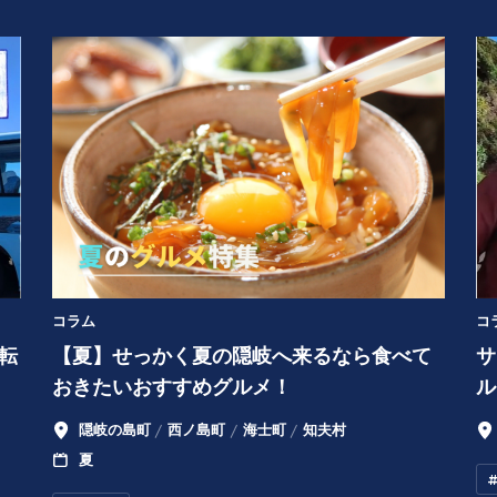
コラム
コ
転
【夏】せっかく夏の隠岐へ来るなら食べて
サ
おきたいおすすめグルメ！
ル
隠岐の島町
西ノ島町
海士町
知夫村
夏