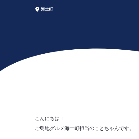
海士町
エ
リ
ア
こんにちは！
ご島地グルメ海士町担当のことちゃんです。