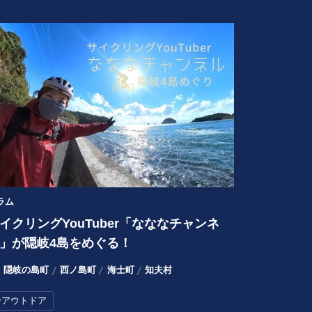
ラム
イクリングYouTuber「なななチャンネ
」が隠岐4島をめぐる！
隠岐の島町
西ノ島町
海士町
知夫村
#
アウトドア