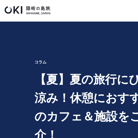
このページの本文へ
キ
ー
ワ
ー
ド
検
コラム
索
【夏】夏の旅行に
涼み！休憩におす
のカフェ＆施設を
介！