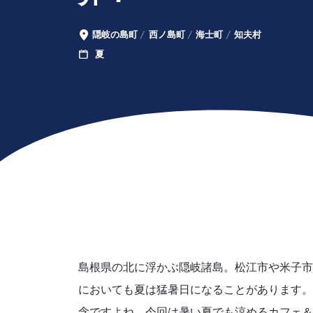
隠岐の島町
西ノ島町
海士町
知夫村
エ
夏
季
リ
節
ア
島根県の北に浮かぶ隠岐諸島。松江市や米子市
においても夏は猛暑日になることがあります。
念ですよね。今回は暑い夏でも涼めるカフェ＆