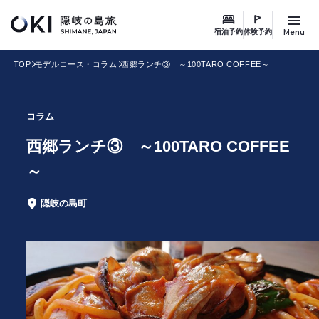
このページの本文へ
キ
ー
Menu
宿泊予約
体験予約
ワ
TOP
モデルコース・コラム
西郷ランチ③ ～100TARO COFFEE～
ー
ド
検
コラム
索
西郷ランチ③ ～100TARO COFFEE
～
隠岐の島町
エ
リ
ア