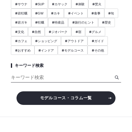
#
#
#
#
#
サウナ
SUP
カヤック
体験
焚火
#
#
#
#
#
#
岩牡蠣
GW
カキ
イベント
食事
旬
#
#
#
#
#
岩ガキ
牡蠣
特産品
旅行のヒント
歴史
#
#
#
#
#
文化
自然
ジオパーク
宿
グルメ
#
#
#
#
カフェ
ショッピング
アウトドア
ガイド
#
#
#
#
おすすめ
インドア
モデルコース
その他
キーワード検索
モデルコース・コラム一覧