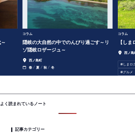
コラム
コラム
代～
隠岐の大自然の中でのんびり過ごす～リ
【しま
ゾ隠岐ロザージュ～
西ノ島
西ノ島町
#
しまロ
春
夏
秋
冬
#
グルメ
よく読まれているノート
記事カテゴリー