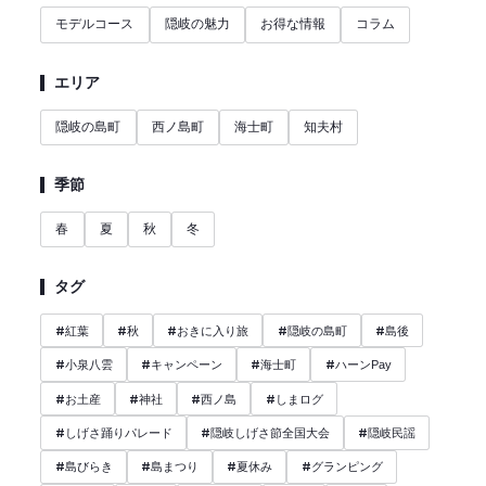
モデルコース
隠岐の魅力
お得な情報
コラム
エリア
隠岐の島町
西ノ島町
海士町
知夫村
季節
春
夏
秋
冬
タグ
#
#
#
#
#
紅葉
秋
おきに入り旅
隠岐の島町
島後
#
#
#
#
小泉八雲
キャンペーン
海士町
ハーンPay
#
#
#
#
お土産
神社
西ノ島
しまログ
#
#
#
しげさ踊りパレード
隠岐しげさ節全国大会
隠岐民謡
#
#
#
#
島びらき
島まつり
夏休み
グランピング