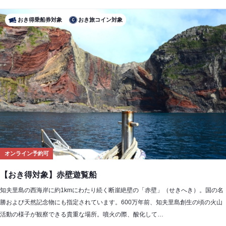
おき得乗船券対象
おき旅コイン対象
オンライン予約可
【おき得対象】赤壁遊覧船
知夫里島の西海岸に約1kmにわたり続く断崖絶壁の「赤壁」（せきへき）。国の名
勝および天然記念物にも指定されています。600万年前、知夫里島創生の頃の火山
活動の様子が観察できる貴重な場所。噴火の際、酸化して…