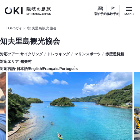
このページの本文へ
Menu
宿泊予約
体験予約
TOP
ガイド
知夫里島観光協会
知夫里島観光協会
対応ツアー
サイクリング
トレッキング
マリンスポーツ
赤壁遊覧船
対応エリア
知夫村
対応言語
日本語/English/Français/Português