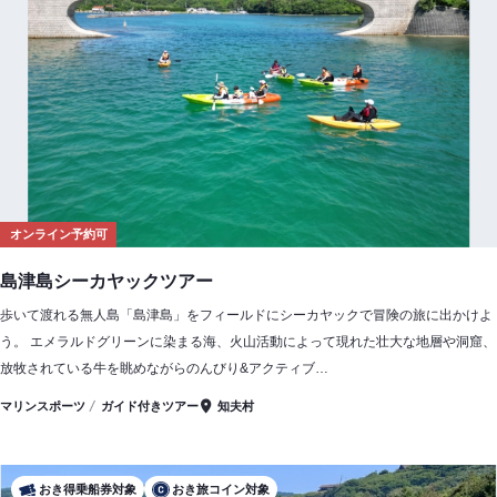
オンライン予約可
島津島シーカヤックツアー
歩いて渡れる無人島「島津島」をフィールドにシーカヤックで冒険の旅に出かけよ
う。 エメラルドグリーンに染まる海、火山活動によって現れた壮大な地層や洞窟、
放牧されている牛を眺めながらのんびり&アクティブ…
マリンスポーツ
ガイド付きツアー
知夫村
おき得乗船券対象
おき旅コイン対象