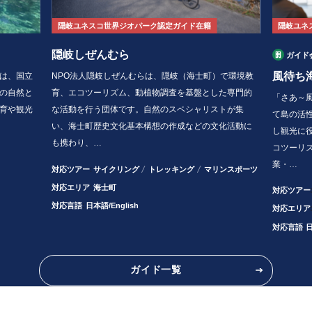
隠岐ユネスコ世界ジオパーク認定ガイド在籍
隠岐ユネ
隠岐しぜんむら
ガイド
風待ち
は、国立
NPO法人隠岐しぜんむらは、隠岐（海士町）で環境教
の自然と
育、エコツーリズム、動植物調査を基盤とした専門的
「さあ～
育や観光
な活動を行う団体です。自然のスペシャリストが集
て島の活
い、海士町歴史文化基本構想の作成などの文化活動に
し観光に
も携わり、…
コツーリ
業・…
対応ツアー
サイクリング
トレッキング
マリンスポーツ
対応エリア
海士町
対応ツアー
対応言語
日本語/English
対応エリア
対応言語
ガイド一覧