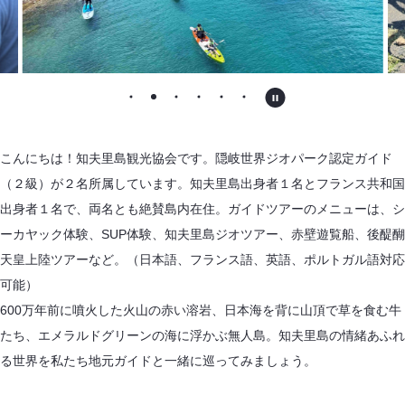
こんにちは！知夫里島観光協会です。隠岐世界ジオパーク認定ガイド
（２級）が２名所属しています。知夫里島出身者１名とフランス共和国
出身者１名で、両名とも絶賛島内在住。ガイドツアーのメニューは、シ
ーカヤック体験、SUP体験、知夫里島ジオツアー、赤壁遊覧船、後醍醐
天皇上陸ツアーなど。（日本語、フランス語、英語、ポルトガル語対応
可能）
600万年前に噴火した火山の赤い溶岩、日本海を背に山頂で草を食む牛
たち、エメラルドグリーンの海に浮かぶ無人島。知夫里島の情緒あふれ
る世界を私たち地元ガイドと一緒に巡ってみましょう。