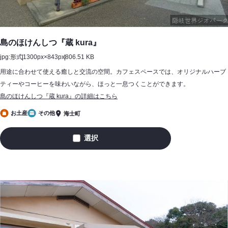
島のほけんしつ『蔵 kura』
jpg:形式
1300px×843px
806.51 KB
用途に合わせて使える癒しと交流の空間。カフェスペースでは、オリジナルハーブ
ティーやコーヒーを味わいながら、ほっと一息つくことができます。
島のほけんしつ『蔵 kura』の詳細はこちら
お土産
その他
海士町
選択
島
の
ほ
け
ん
し
つ
『蔵
kura』