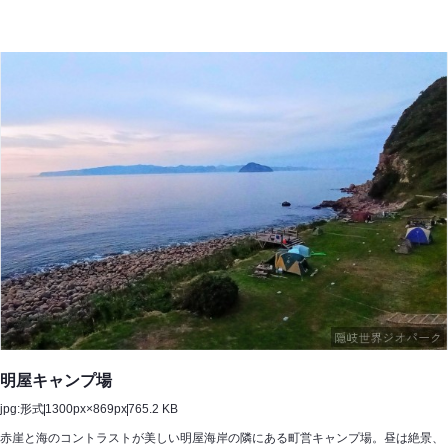
か
け
明屋キャンプ場
jpg:形式
1300px×869px
765.2 KB
赤崖と海のコントラストが美しい明屋海岸の隣にある町営キャンプ場。昼は絶景、