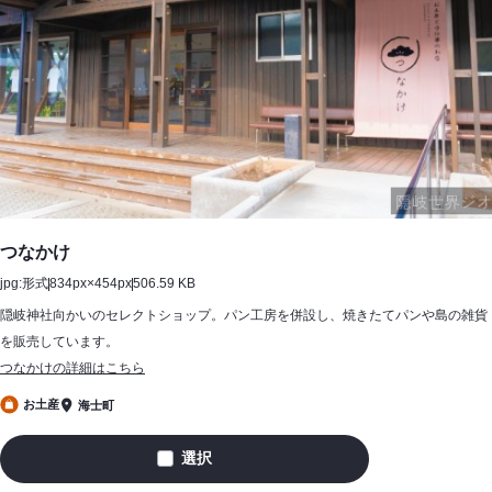
つなかけ
jpg:形式
834px×454px
506.59 KB
隠岐神社向かいのセレクトショップ。パン工房を併設し、焼きたてパンや島の雑貨
を販売しています。
つなかけの詳細はこちら
お土産
海士町
選択
つ
な