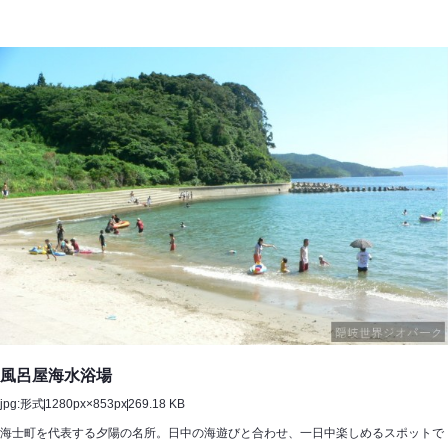
海
水
浴
場
風呂屋海水浴場
jpg:形式
1280px×853px
269.18 KB
海士町を代表する夕陽の名所。日中の海遊びと合わせ、一日中楽しめるスポットで