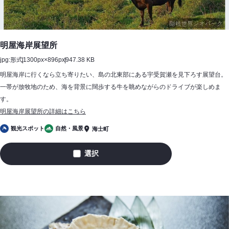
明屋海岸展望所
jpg:形式
1300px×896px
947.38 KB
明屋海岸に行くなら立ち寄りたい、島の北東部にある宇受賀瀬を見下ろす展望台。
一帯が放牧地のため、海を背景に闊歩する牛を眺めながらのドライブが楽しめま
す。
明屋海岸展望所の詳細はこちら
観光スポット
自然・風景
海士町
選択
明
屋
海
岸
展
望
所