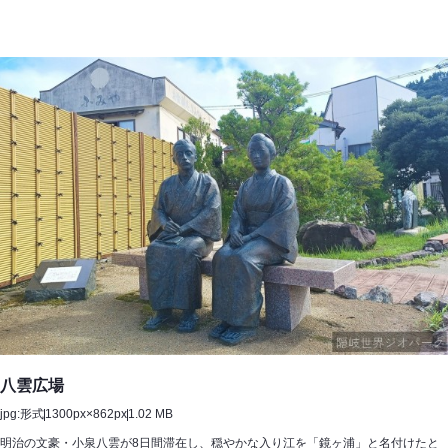
ま
マ
ー
レ
八雲広場
jpg:形式
1300px×862px
1.02 MB
明治の文豪・小泉八雲が8日間滞在し、穏やかな入り江を「鏡ヶ浦」と名付けたと