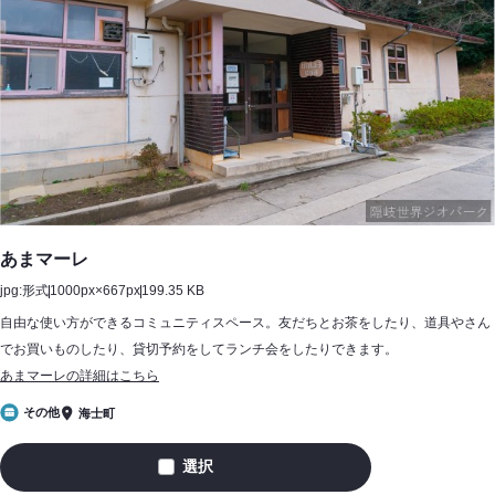
あまマーレ
jpg:形式
1000px×667px
199.35 KB
自由な使い方ができるコミュニティスペース。友だちとお茶をしたり、道具やさん
でお買いものしたり、貸切予約をしてランチ会をしたりできます。
あまマーレの詳細はこちら
その他
海士町
選択
あ