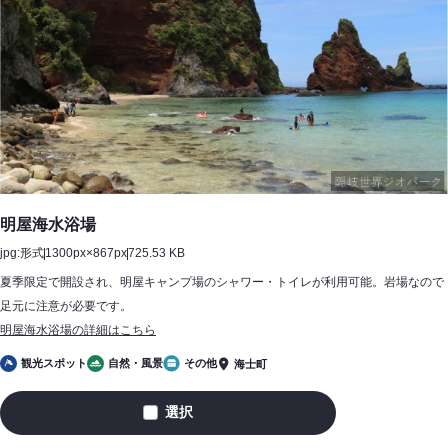
明屋海水浴場
jpg:形式
1300px×867px
725.53 KB
夏季限定で開設され、明屋キャンプ場のシャワー・トイレが利用可能。岩場なので
足元に注意が必要です。
明屋海水浴場の詳細はこちら
観光スポット
自然・風景
その他
海士町
選択
明
屋