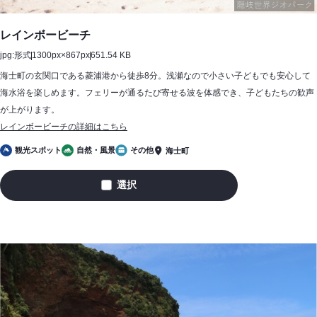
レインボービーチ
jpg:形式
1300px×867px
651.54 KB
海士町の玄関口である菱浦港から徒歩8分。浅瀬なので小さい子どもでも安心して
海水浴を楽しめます。フェリーが通るたび寄せる波を体感でき、子どもたちの歓声
が上がります。
レインボービーチの詳細はこちら
観光スポット
自然・風景
その他
海士町
選択
レ
イ
ン
ボ
ー
ビ
ー
チ