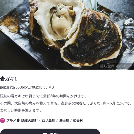
岩ガキ1
jpg:形式
2560px×1706px
3.53 MB
隠岐の岩ガキは出荷までに最低3年の時間をかけます。
その間、大自然の恵みを蓄えて育ち、産卵前の栄養たっぷりな3月～5月にかけて、
美味しい時期を迎えます。
グルメ
隠岐の島町
西ノ島町
海士町
知夫村