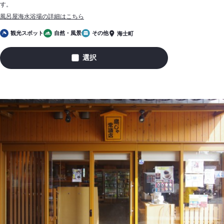
す。
風呂屋海水浴場の詳細はこちら
観光スポット
自然・風景
その他
海士町
選択
風
呂
屋
海
水
浴
場