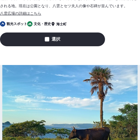
される地。現在は公園となり、八雲とセツ夫人の像や石碑が並んでいます。
八雲広場の詳細はこちら
観光スポット
文化・歴史
海士町
選択
八
雲
広
場