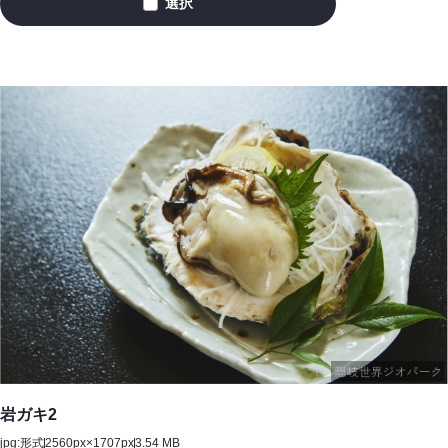
選択
岩
ガ
キ
1
岩ガキ2
jpg:形式
2560px×1707px
3.54 MB