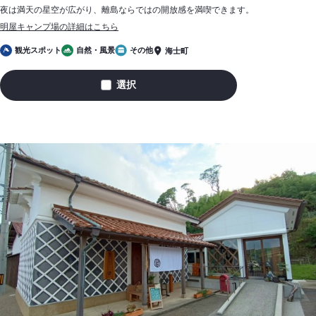
夜は満天の星空が広がり、離島ならではの開放感を満喫できます。
明屋キャンプ場の詳細はこちら
観光スポット
自然・風景
その他
海士町
選択
明
屋
キ
ャ
ン
プ
場