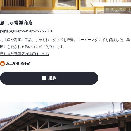
島じゃ常識商店
jpg:形式
834px×454px
497.92 KB
お土産や海産加工品、しゃもねこグッズを販売。コーヒースタンドも併設した、島
民にも愛される島のコンビニ的存在です。
島じゃ常識商店の詳細はこちら
お土産
海士町
選択
島
じ
ゃ
常
識
商
店