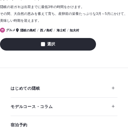
隠岐の岩ガキは出荷までに最低3年の時間をかけます。
その間、大自然の恵みを蓄えて育ち、産卵前の栄養たっぷりな3月～5月にかけて、
美味しい時期を迎えます。
グルメ
隠岐の島町
西ノ島町
海士町
知夫村
選択
岩
ガ
キ
2
はじめての隠岐
モデルコース・コラム
宿泊予約