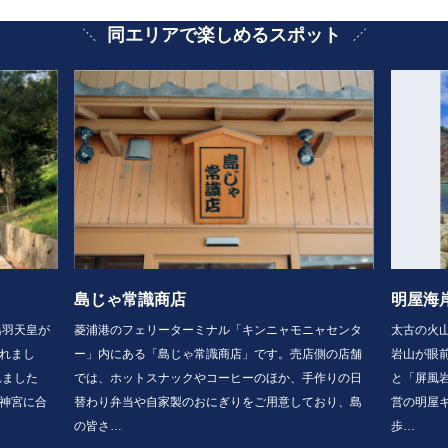
同エリアで楽しめるスポット
島じゃ常識商店
明屋海
鳥羽天皇が
菱浦港のフェリーターミナル「キンニャモニャセンタ
太古の火
れまし
ー」内にある「島じゃ常識商店」です。売店側の店舗
岩山が眼
れました
では、ホットスナックやコーヒーのほか、手作りの日
と「屏風
神宮に合
替わり弁当や自家製のおにぎりをご用意しており、島
営の明屋キ
の皆さ…
歩…