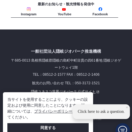
最新のお知らせ・観光情報を発信中
Instagram
YouTube
Facebook
一般社団法人隠岐ジオパーク推進機構
〒685-0013 島根県隠岐郡隠岐の島町中町目貫の四61番地 隠岐ジオゲ
ートウェイ1階
TEL：08512-2-1577 FAX：08512-2-1406
観光のお問い合わせ TEL：050-3172-1521
隠岐ユネスコ世界ジオパーク 公式サイト
当サイトを使用することにより、クッキーの設
リンク集
プライバシーポリシー
定および使用に同意したことになります。 詳
×
細については、
プライバシーポリシー
を参照し
Click here to ask a question.
てください。
©2023 Oki Islands Geopark Management Bureau
同意する