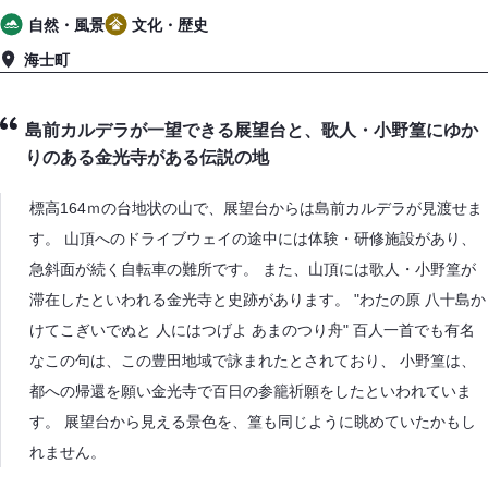
ジ
自然・風景
文化・歴史
ャ
海士町
エ
ン
リ
ル
ア
島前カルデラが一望できる展望台と、歌人・小野篁にゆか
りのある金光寺がある伝説の地
標高164ｍの台地状の山で、展望台からは島前カルデラが見渡せま
す。 山頂へのドライブウェイの途中には体験・研修施設があり、
急斜面が続く自転車の難所です。 また、山頂には歌人・小野篁が
滞在したといわれる金光寺と史跡があります。 "わたの原 八十島か
けてこぎいでぬと 人にはつげよ あまのつり舟" 百人一首でも有名
なこの句は、この豊田地域で詠まれたとされており、 小野篁は、
都への帰還を願い金光寺で百日の参籠祈願をしたといわれていま
す。 展望台から見える景色を、篁も同じように眺めていたかもし
れません。