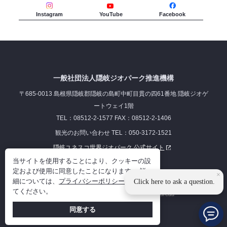
Instagram
YouTube
Facebook
一般社団法人隠岐ジオパーク推進機構
〒685-0013 島根県隠岐郡隠岐の島町中町目貫の四61番地 隠岐ジオゲ
ートウェイ1階
TEL：08512-2-1577 FAX：08512-2-1406
観光のお問い合わせ TEL：050-3172-1521
隠岐ユネスコ世界ジオパーク 公式サイト
当サイトを使用することにより、クッキーの設
リンク集
プライバシーポリシー
定および使用に同意したことになります。 詳
×
細については、
プライバシーポリシー
を参照し
Click here to ask a question.
てください。
©2023 Oki Islands Geopark Management Bureau
同意する