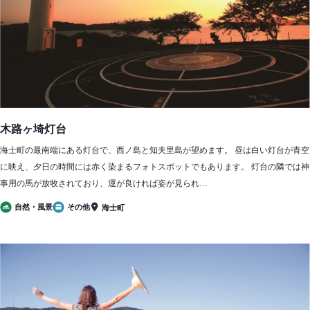
木路ヶ埼灯台
海士町の最南端にある灯台で、西ノ島と知夫里島が望めます。 昼は白い灯台が青空
に映え、夕日の時間には赤く染まるフォトスポットでもあります。 灯台の隣では神
事用の馬が放牧されており、運が良ければ姿が見られ…
自然・風景
その他
海士町