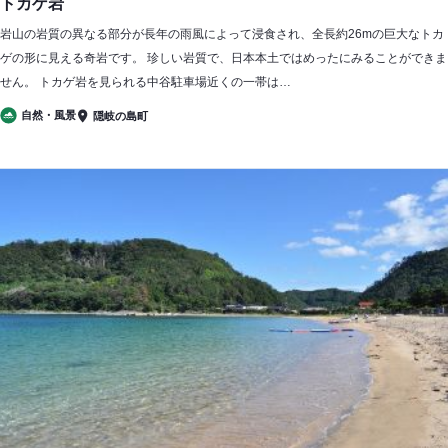
トカゲ岩
岩山の岩質の異なる部分が長年の雨風によって浸食され、全長約26mの巨大なトカ
ゲの形に見える奇岩です。 珍しい岩質で、日本本土ではめったにみることができま
せん。 トカゲ岩を見られる中谷駐車場近くの一帯は…
自然・風景
隠岐の島町