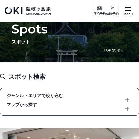
このページの本文へ
Menu
宿泊予約
体験予約
Spots
スポット
TOP
スポット
スポット検索
ジャンル・エリアで絞り込む
マップから探す