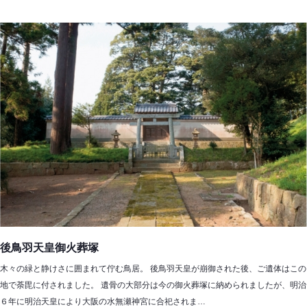
後鳥羽天皇御火葬塚
木々の緑と静けさに囲まれて佇む鳥居。 後鳥羽天皇が崩御された後、ご遺体はこの
地で荼毘に付されました。 遺骨の大部分は今の御火葬塚に納められましたが、明治
６年に明治天皇により大阪の水無瀬神宮に合祀されま…