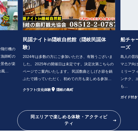
民謡ナイトin隠岐自然館（隠岐民謡体
船チャ
験）
ーズ
や飛行機の
、漁師町の
2024年は多数の方にご参加いただき、有難うございま
島人の普
な景色が楽
した。 2025年の開催日は未定です。決定次第こちらの
マニア向け
の風…
ページでご案内いたします。 民謡数曲としげさ節を鍋
ミリーフ
ぶたで踊っていただく、初めての方も楽しめる参加…
ンチク、
も…
クラフト/文化体験
隠岐の島町
ガイド付き
同エリアで楽しめる体験・アクティビ
ティ