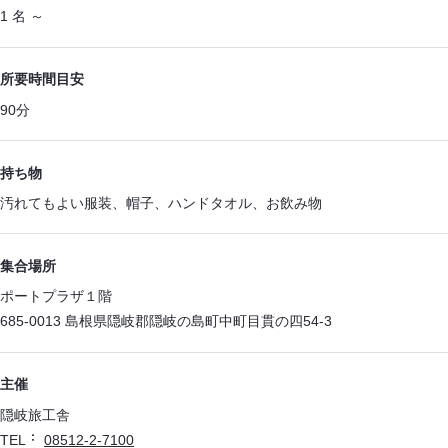
1 名 ～
所要時間目安
90分
持ち物
汚れてもよい服装、帽子、ハンドタオル、お飲み物
集合場所
ポートプラザ１階
685-0013 島根県隠岐郡隠岐の島町中町目貫の四54-3
主催
隠岐旅工舎
TEL
08512-2-7100