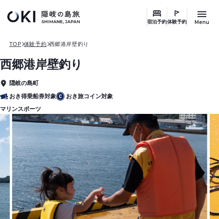
このページの本文へ
Menu
宿泊予約
体験予約
TOP
体験予約
西郷港岸壁釣り
西郷港岸壁釣り
隠岐の島町
エ
リ
おき得乗船券対象
おき旅コイン対象
ア
マリンスポーツ
ジ
ャ
ン
ル