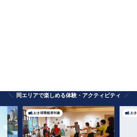
同エリアで楽しめる体験・アクティビティ
おき得乗船券対象
おき