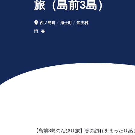
旅（島前3島）
西ノ島町
海士町
知夫村
エ
春
季
リ
節
ア
【島前3島のんびり旅】春の訪れをまったり感じ