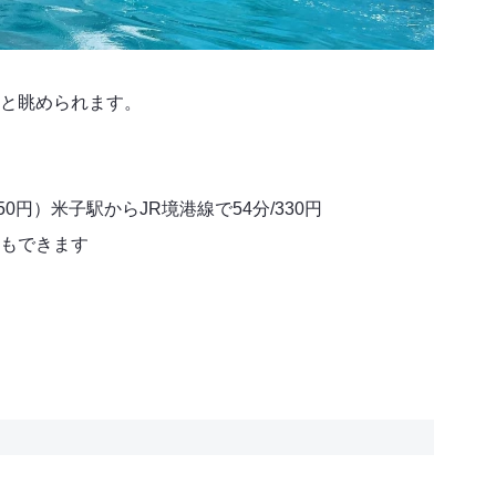
と眺められます。
0円）米子駅からJR境港線で54分/330円
もできます
）