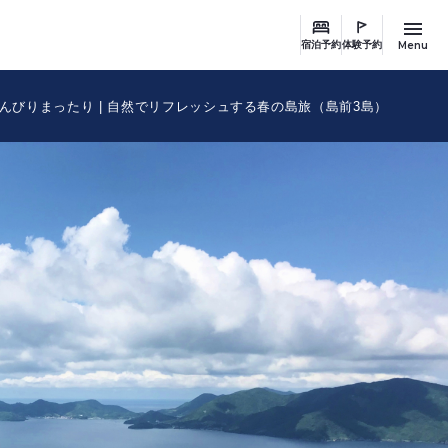
Menu
宿泊予約
体験予約
んびりまったり | 自然でリフレッシュする春の島旅（島前3島）