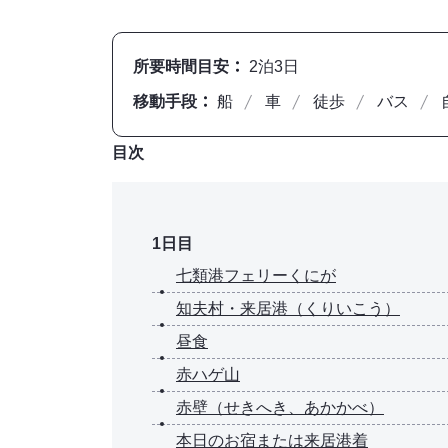
所要時間目安
2泊3日
移動手段
船
車
徒歩
バス
目次
1日目
七類港フェリーくにが
知夫村・来居港（くりいこう）
昼食
赤ハゲ山
赤壁（せきへき、あかかべ）
本日のお宿または来居港着