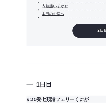
内航船いそかぜ
本日のお宿へ
2日
1日目
9:30発
七類港フェリーくにが