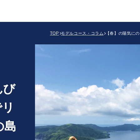
TOP
モデルコース・コラム
【春】の陽気にの
んび
でリ
の島