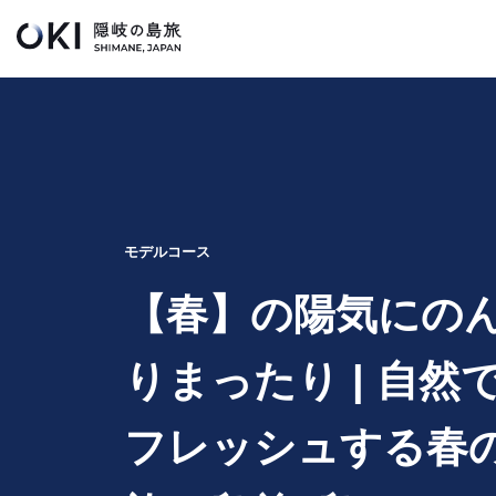
このページの本文へ
キ
ー
ワ
ー
ド
検
索
モデルコース
【春】の陽気にの
りまったり | 自然
フレッシュする春