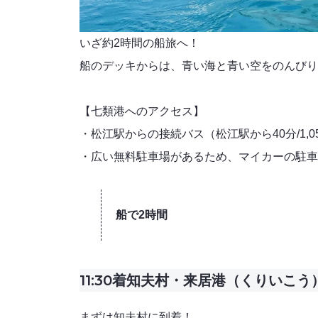
いざ約2時間の船旅へ！
船のデッキからは、青い海と青い空をのんびり
【七類港へのアクセス】
・松江駅からの接続バス（松江駅から40分/1,05
・広い無料駐車場があるため、マイカーの駐車
船で2時間
11:30着
知夫村・来居港（くりいこう
まずは知夫村に到着！