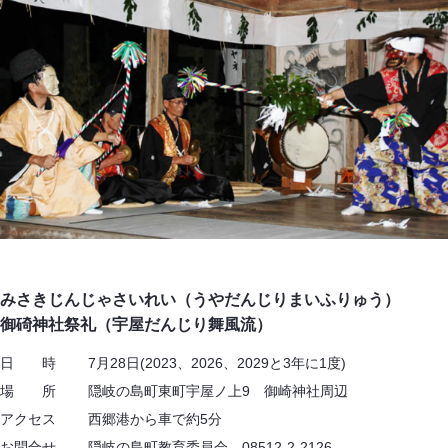
みさきじんじゃさいれい（うやだんじりまいふりゅう）
御碕神社祭礼（宇屋だんじり舞風流）
日 時 7月28日(2023、2026、2029と3年に1度)
場 所 隠岐の島町東町宇屋ノ上9 御崎神社周辺
アクセス 西郷港から車で約5分
お問合せ 隠岐の島町教育委員会 08512-2-2126