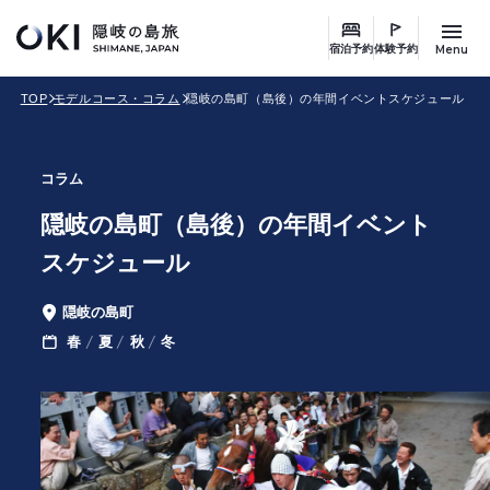
このページの本文へ
キ
ー
Menu
宿泊予約
体験予約
ワ
TOP
モデルコース・コラム
隠岐の島町（島後）の年間イベントスケジュール
ー
ド
検
コラム
索
隠岐の島町（島後）の年間イベント
スケジュール
隠岐の島町
エ
春
夏
秋
冬
季
リ
節
ア