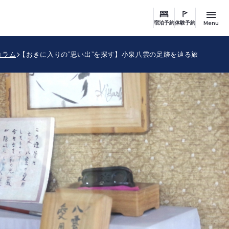
Menu
宿泊予約
体験予約
コラム
【おきに入りの”思い出”を探す】小泉八雲の足跡を辿る旅