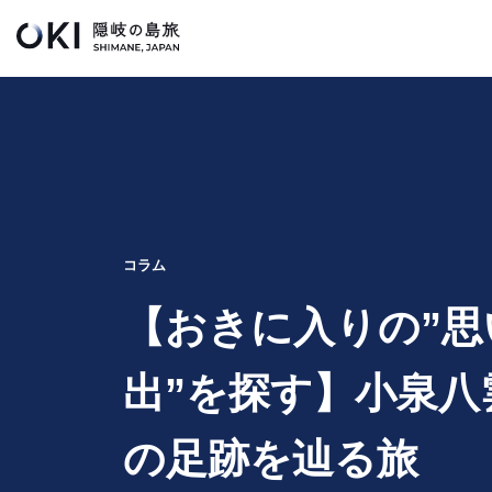
このページの本文へ
キ
ー
ワ
ー
ド
検
索
コラム
【おきに入りの”思
出”を探す】小泉八
の足跡を辿る旅